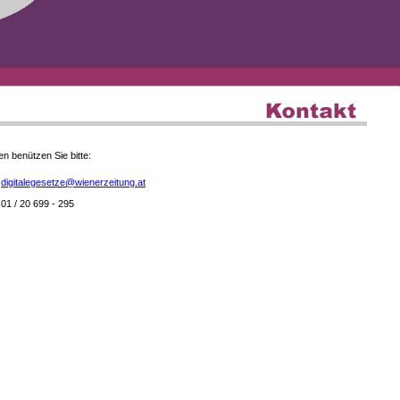
en benützen Sie bitte:
digitalegesetze@wienerzeitung.at
01 / 20 699 - 295