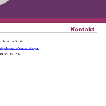
en benützen Sie bitte:
digitalegesetze@wienerzeitung.at
01 / 20 699 - 295