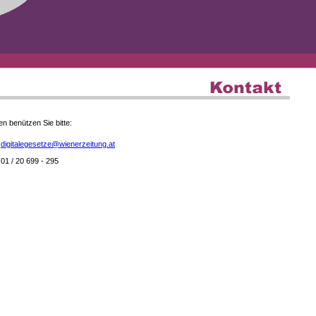
en benützen Sie bitte:
digitalegesetze@wienerzeitung.at
01 / 20 699 - 295