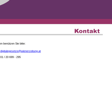
en benützen Sie bitte:
digitalegesetze@wienerzeitung.at
01 / 20 699 - 295