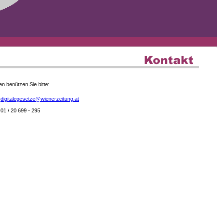
en benützen Sie bitte:
digitalegesetze@wienerzeitung.at
01 / 20 699 - 295