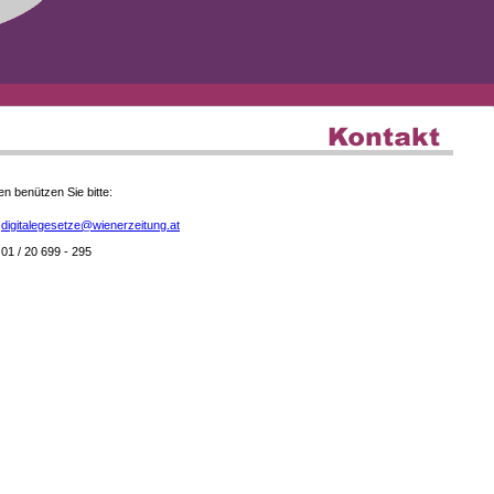
en benützen Sie bitte:
digitalegesetze@wienerzeitung.at
01 / 20 699 - 295