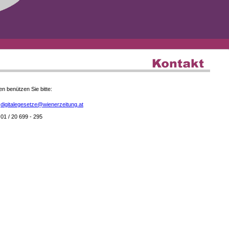
en benützen Sie bitte:
digitalegesetze@wienerzeitung.at
01 / 20 699 - 295