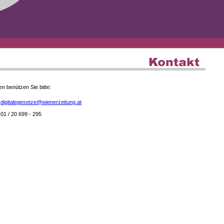
en benützen Sie bitte:
digitalegesetze@wienerzeitung.at
01 / 20 699 - 295