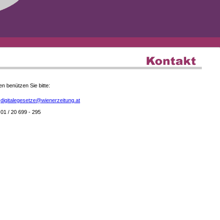
en benützen Sie bitte:
digitalegesetze@wienerzeitung.at
01 / 20 699 - 295