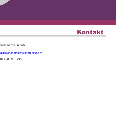
en benützen Sie bitte:
digitalegesetze@wienerzeitung.at
01 / 20 699 - 295