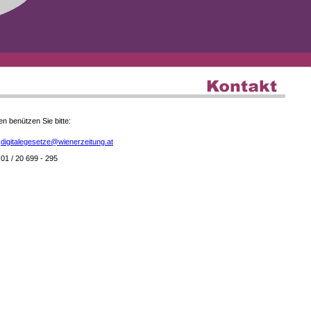
en benützen Sie bitte:
digitalegesetze@wienerzeitung.at
01 / 20 699 - 295