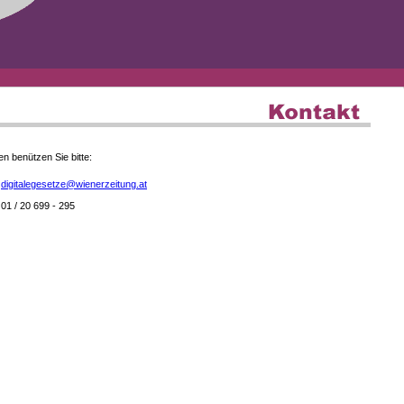
en benützen Sie bitte:
digitalegesetze@wienerzeitung.at
01 / 20 699 - 295