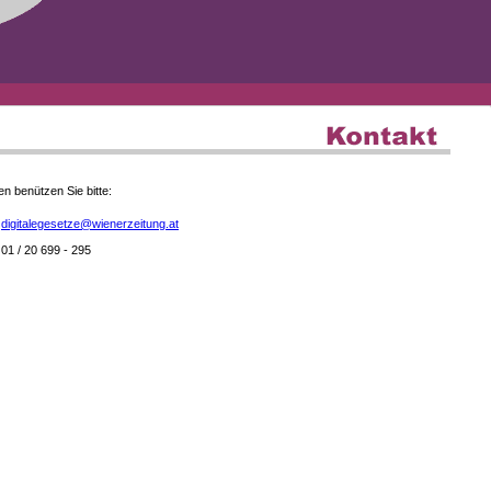
en benützen Sie bitte:
digitalegesetze@wienerzeitung.at
01 / 20 699 - 295