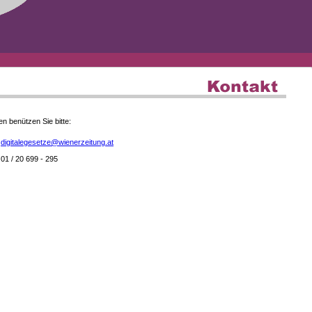
en benützen Sie bitte:
digitalegesetze@wienerzeitung.at
01 / 20 699 - 295