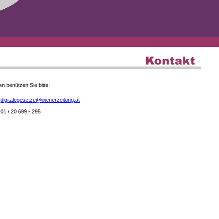
en benützen Sie bitte:
digitalegesetze@wienerzeitung.at
01 / 20 699 - 295