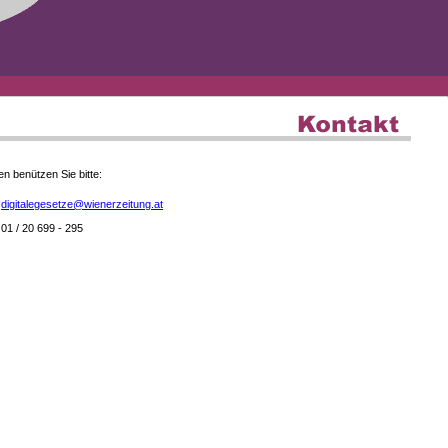
en benützen Sie bitte:
digitalegesetze@wienerzeitung.at
01 / 20 699 - 295